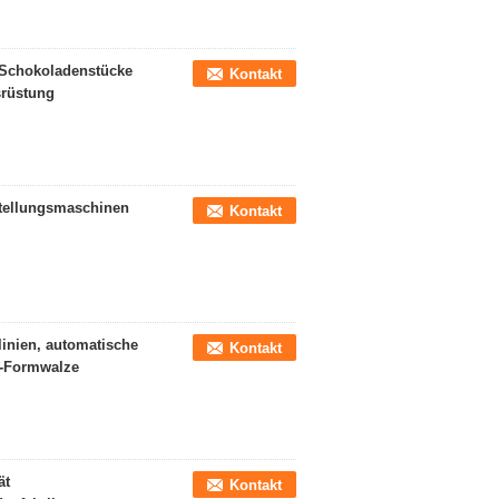
Schokoladenstücke
Kontakt
srüstung
tellungsmaschinen
Kontakt
inien, automatische
Kontakt
-Formwalze
ät
Kontakt