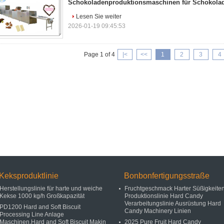
Schokoladenproduktionsmaschinen für Schokolad
Lesen Sie weiter
2026-01-19 09:45:53
Page 1 of 4
|<
<<
1
2
3
4
Keksproduktlinie
Bonbonfertigungsstraße
Herstellungslinie für harte und weiche
Fruchtgeschmack Harter Süßigkeite
Kekse 1000 kg/h Großkapazität
Produktionslinie Hard Candy
Verarbeitungslinie Ausrüstung Hard
PD1200 Hard and Soft Biscuit
Candy Machinery Linien
Processing Line Anlage
Maschinen,Hard and Soft Biscuit Makin
2025 Pure Fruit Hard Candy