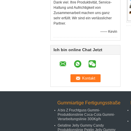
Dank viel. Ihre Produktivität, Service-
Haltung und Aufrichtigkeit von
Zusammenarbeit machen uns ganz
sehr erfüllt. Wir sind ein verlässlicher
Partner.
—— Kevin
Ich bin online Chat Jetzt
Gummiartige Fertigungsstraße
A bis Z Fruchtguss Gummi-
Produktionslinie Coca-Cola Gummi-
Verarbeitungslinie 300Kg/h
Gelatine Jelly Gummy Candy
Produktionslinie Pektin Jelly Gummy