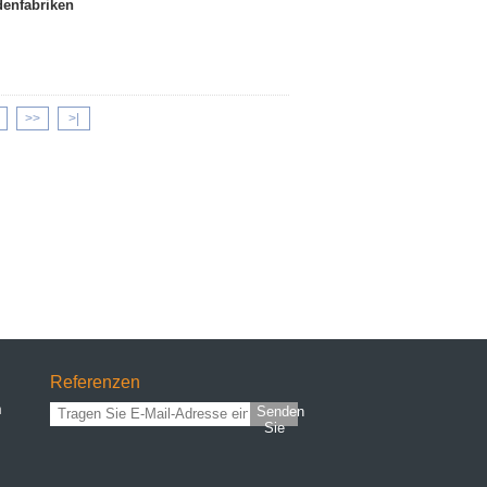
enfabriken
>>
>|
Referenzen
n
Senden
Sie