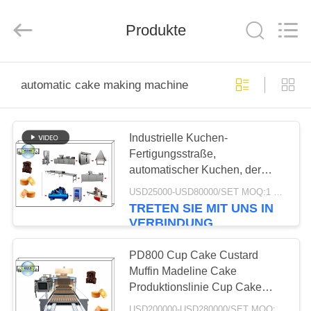
CO.,LTD.
All
Rights
Produkte
Reserved.
Developed
by
ECER
HAUS
automatic cake making machine
PRODUKTE
Industrielle Kuchen-
Fertigungsstraße,
ÜBER
automatischer Kuchen, der
UNS
Maschine wirtschaftlich herstellt
USD25000-USD80000/SET MOQ:1 Satz
TRETEN SIE MIT UNS IN
VERBINDUNG
FABRIK-
AUSFLUG
PD800 Cup Cake Custard
Muffin Madeline Cake
Produktionslinie Cup Cake
QUALITÄTSKONTROLLE
Machinery Cup Cake Bäckerei
USD200000-USD280000/SET MOQ:1 Satz