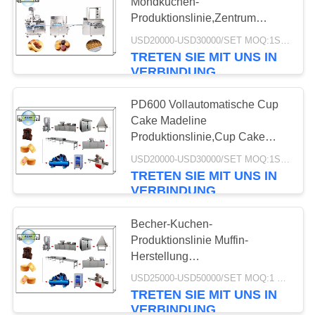
Mondkuchen-
Produktionslinie,Zentrum
SITEMAP
gefüllte Mondkuchen-
USD20000-USD30000/SET MOQ:1SET
Herstellungsmaschine,
TRETEN SIE MIT UNS IN
Mondkuchen-Verarbeitungslinie
PRIVACY
VERBINDUNG
Ausrüstung
POLICY
PD600 Vollautomatische Cup
Cake Madeline
Produktionslinie,Cup Cake
Verarbeitung
USD20000-USD30000/SET MOQ:1SET
Line,Muffin/Custard Cup Cake
TRETEN SIE MIT UNS IN
Machinery
VERBINDUNG
Becher-Kuchen-
Produktionslinie Muffin-
Herstellung
Verarbeitungsmaschinen
USD25000-USD50000/SET MOQ:1 Satz
Becher-Kuchen-Formmaschine
TRETEN SIE MIT UNS IN
Kuchen-Cookie-
VERBINDUNG