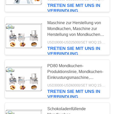
Ausrüstung Maschinen
TRETEN SIE MIT UNS IN
TRETEN
VERBINDUNG
SIE
Maschine zur Herstellung von
MIT
Mondkuchen, Maschine zur
UNS
Herstellung von Mondkuchen,
Ausrüstung zur Verarbeitung
IN
USD18000-USD25000/SET MOQ:1SET
von Mondkuchen, Maschinen
TRETEN SIE MIT UNS IN
VERBINDUNG
zur Herstellung von
VERBINDUNG
Mondkuchen
NACHRICHTEN
PD80 Mondkuchen-
Produktionslinie, Mondkuchen-
Einkrustungsmaschine,
FORDERN
Mondkuchen-
USD30000-USD60000/SET MOQ:1SET
Stempelförmungsmaschine,
SIE
TRETEN SIE MIT UNS IN
Mondkuchen-Machmaschine
VERBINDUNG
EIN
ZITAT
Schokoladenfüllende