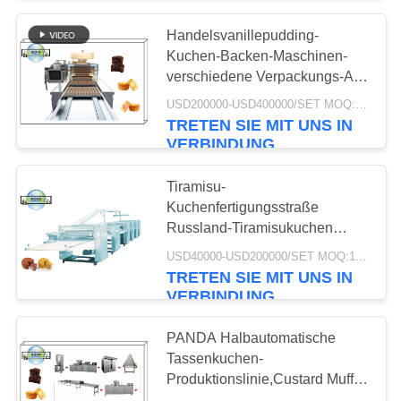
Herstellungsmaschine
Handelsvanillepudding-
Kuchen-Backen-Maschinen-
verschiedene Verpackungs-Art
verfügbares 400kg/H
USD200000-USD400000/SET MOQ:1 Satz
TRETEN SIE MIT UNS IN
VERBINDUNG
Tiramisu-
Kuchenfertigungsstraße
Russland-Tiramisukuchen
Herstellungs-
USD40000-USD200000/SET MOQ:1 Satz
Ausrüstung/Kuchen-
TRETEN SIE MIT UNS IN
Werkzeugmaschine
VERBINDUNG
PANDA Halbautomatische
Tassenkuchen-
Produktionslinie,Custard Muffin
Kuchen-