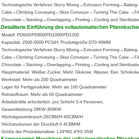
Technologische Verfahren:Slurry Mixing→Extrusion Forming→Baki
Cake→Climbing Conveying→Slow Conveyor→Turning The Cake →Fill
Chocolate→Stacking→Overlapping→Printing→Cooling and Sterilizat
.Detaillierte Einführung des vollautomatischen Pfannkuch
Modell: PD600/PD800/PD1000/PD1200
Kapazität: 2500-5000 PCS/H; Produktgröße:D70-90MM
Technologische Verfahren:Slurry Mixing→Extrusion Forming→Baki
Cake→Climbing Conveying→Slow Conveyor→Turning The Cake →Fill
Chocolate→Stacking→Overlapping→Printing→Cooling and Sterilizat
Hauptmaterial: Weißer Zucker, Mehl, Glukose, Wasser, Eier, Schokola
Werkstatt: Mehr als 200 Quadratmeter
Lager für Fertigprodukte: Mehr als 100 Quadratmeter
Rohstoffraum: Mehr als 50 Quadratmeter
Arbeitskräfte erforderlich: pro Schicht 3-4 Personen;
Gesamtleistung:28KW-300KW
Höchstgasverbrauch:26CBM/H-60CBM/H
Höchstvolumen der Druckluft:0.4CBM/M
Größe der Produktionslinie: L34*W1.4*H1.55M
.Komponenten Maschinen der vollautomatischen Pfannkuch