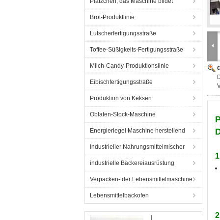
Plätzchen, das Maschine bildet
Brot-Produktlinie
Lutscherfertigungsstraße
Toffee-Süßigkeits-Fertigungsstraße
Milch-Candy-Produktionslinie
G
D
Eibischfertigungsstraße
V
Produktion von Keksen
Oblaten-Stock-Maschine
P
D
Energieriegel Maschine herstellend
Industrieller Nahrungsmittelmischer
1
industrielle Bäckereiausrüstung
Verpacken- der Lebensmittelmaschine
Lebensmittelbackofen
2