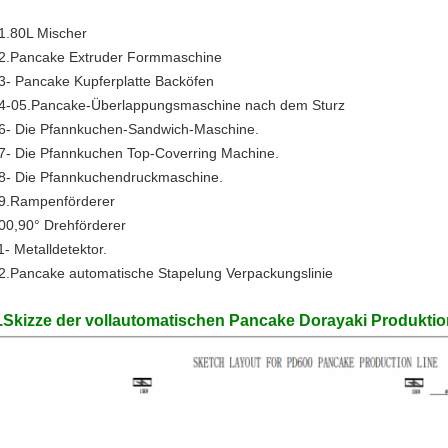
1.80L Mischer
2.Pancake Extruder Formmaschine
3- Pancake Kupferplatte Backöfen
4-05.Pancake-Überlappungsmaschine nach dem Sturz
6- Die Pfannkuchen-Sandwich-Maschine.
7- Die Pfannkuchen Top-Coverring Machine.
8- Die Pfannkuchendruckmaschine.
9.Rampenförderer
00,90° Drehförderer
1- Metalldetektor.
Hinterlass eine Nachricht
2.Pancake automatische Stapelung Verpackungslinie
Wir rufen Sie bald zurück!
.Skizze der vollautomatischen Pancake Dorayaki Produktion