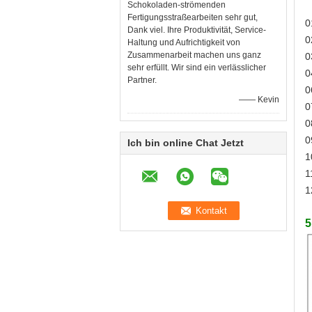
Schokoladen-strömenden
Fertigungsstraßearbeiten sehr gut,
0
Dank viel. Ihre Produktivität, Service-
0
Haltung und Aufrichtigkeit von
Zusammenarbeit machen uns ganz
0
sehr erfüllt. Wir sind ein verlässlicher
0
Partner.
0
—— Kevin
0
0
0
Ich bin online Chat Jetzt
1
1
1
5