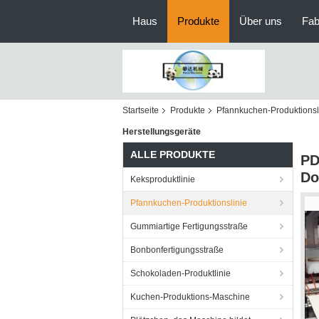
Haus
Produkte
Über uns
Fab
Startseite
Produkte
Pfannkuchen-Produktionsl
Herstellungsgeräte
ALLE PRODUKTE
PD
Do
Keksproduktlinie
Pfannkuchen-Produktionslinie
Gummiartige Fertigungsstraße
Bonbonfertigungsstraße
Schokoladen-Produktlinie
Kuchen-Produktions-Maschine