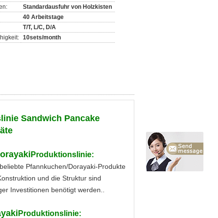
en:
Standardausfuhr von Holzkisten
40 Arbeitstage
T/T, L/C, D/A
igkeit:
10sets/month
linie Sandwich Pancake
äte
orayaki
Produktionslinie:
beliebte Pfannkuchen/Dorayaki-Produkte
nstruktion und die Struktur sind
r Investitionen benötigt werden..
yaki
Produktionslinie: