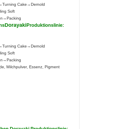
ng→Turning Cake→Demold
ing Soft
ion→Packing
Dorayaki
ens
Produktionslinie:
ng→Turning Cake→Demold
ing Soft
ion→Packing
de, Milchpulver, Essenz, Pigment
en Dorayaki Produktionslinie: