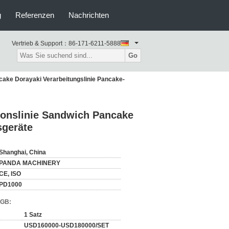
g
Referenzen
Nachrichten
Vertrieb & Support：
86-171-6211-5888
Go
ake Dorayaki Verarbeitungslinie Pancake-
onslinie Sandwich Pancake
sgeräte
Shanghai, China
PANDA MACHINERY
CE, ISO
PD1000
AGB:
1 Satz
USD160000-USD180000/SET