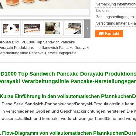
Verpackung Information
Lieferzeit:
Zahlungsbedingungen:
Versorgungsmaterial-Fäh
Kontakt
roßes Bild :
PD1000 Top Sandwich Pancake
orayaki Produktionslinie Sandwich Pancake Dorayaki
erarbeitungslinie Pancake-Herstellungsgeräte
D1000 Top Sandwich Pancake Dorayaki Produktions
orayaki Verarbeitungslinie Pancake-Herstellungsger
D
Kurze Einführung in den vollautomatischen Pfannkuchen
Diese Serie Sandwich-Pannenkuchen/Dorayaki-Produktionslinie kann 
in verschiedenen Größen und Geschmacksrichtungen herstellen.Die Ko
wissenschaftlich und kompakt, wodurch weniger Landfläche und wenige
Dora
. Flow-Diagramm von vollautomatischen Pfannkuchen