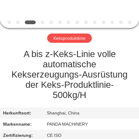
TRETEN
SIE
MIT
Keksproduktlinie
UNS
IN
A bis z-Keks-Linie volle
VERBINDUNG
automatische
Kekserzeugungs-Ausrüstung
NACHRICHTEN
der Keks-Produktlinie-
500kg/H
FORDERN
SIE
Herkunftsort:
Shanghai, China
EIN
Markenname:
PANDA MACHINERY
ZITAT
Zertifizierung:
CE ISO