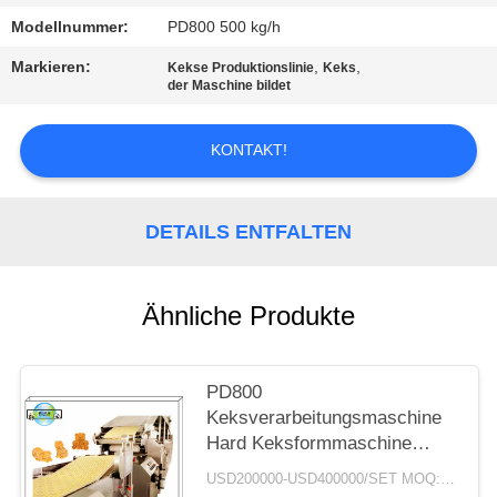
Modellnummer:
PD800 500 kg/h
SITEMAP
Markieren:
,
,
Kekse Produktionslinie
Keks
der Maschine bildet
PRIVACY
POLICY
KONTAKT!
DETAILS ENTFALTEN
Ähnliche Produkte
PD800
Keksverarbeitungsmaschine
Hard Keksformmaschine
Hochgeschwindigkeits-Keks-
USD200000-USD400000/SET MOQ:1 Satz
Produktionsmaschine