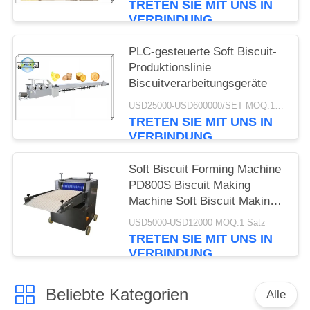
TRETEN SIE MIT UNS IN
VERBINDUNG
PLC-gesteuerte Soft Biscuit-
Produktionslinie
Biscuitverarbeitungsgeräte
USD25000-USD600000/SET MOQ:1 Satz
TRETEN SIE MIT UNS IN
VERBINDUNG
Soft Biscuit Forming Machine
PD800S Biscuit Making
Machine Soft Biscuit Making
Equipment PD400 PD600
USD5000-USD12000 MOQ:1 Satz
PD800 PD1000 Die
TRETEN SIE MIT UNS IN
Ausrüstung für die Herstellung
VERBINDUNG
von weißen Keksen ist eine
einfache Maschine.
Beliebte Kategorien
Alle