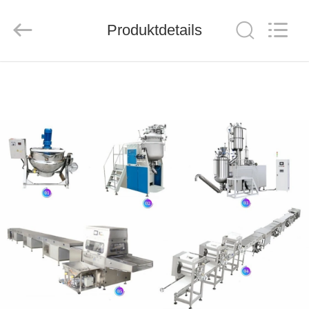
CO.,LTD.
All
Rights
Reserved.
Produktdetails
Developed
by
ECER
HAUS
PRODUKTE
ÜBER
UNS
FABRIK-
AUSFLUG
QUALITÄTSKONTROLLE