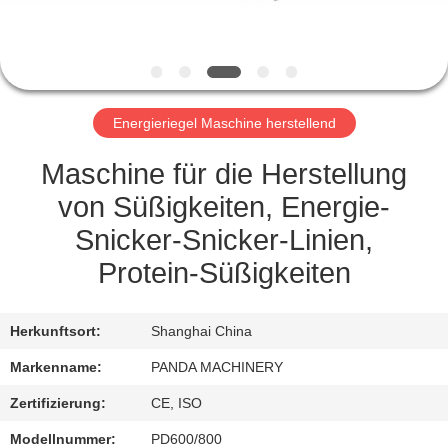
TRETEN
SIE
MIT
Energieriegel Maschine herstellend
UNS
IN
Maschine für die Herstellung
VERBINDUNG
von Süßigkeiten, Energie-
Snicker-Snicker-Linien,
NACHRICHTEN
Protein-Süßigkeiten
FORDERN
Herkunftsort:
Shanghai China
SIE
Markenname:
PANDA MACHINERY
EIN
Zertifizierung:
CE, ISO
ZITAT
Modellnummer:
PD600/800