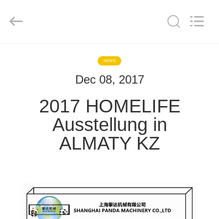
CO.,LTD.
All
Rights
Reserved.
Developed
by
ECER
HAUS
NEWS
Dec 08, 2017
PRODUKTE
2017 HOMELIFE
ÜBER
Ausstellung in
UNS
ALMATY KZ
FABRIK-
AUSFLUG
QUALITÄTSKONTROLLE